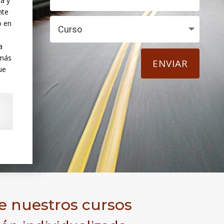
la y
nte
o en
a
emás
ENVIAR
ue
 nuestros cursos