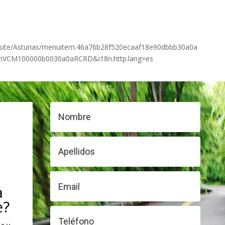
al/site/Asturias/menuitem.46a76b28f520ecaaf18e90dbbb30a0a
gnVCM100000b0030a0aRCRD&i18n.http.lang=es
a
e?