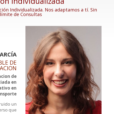
ón individualizada
ción Individualizada. Nos adaptamos a tí. Sin
límite de Consultas
ARCÍA
BLE DE
ACION
acion de
ciada en
ativo en
ansporte
ruido un
erso que