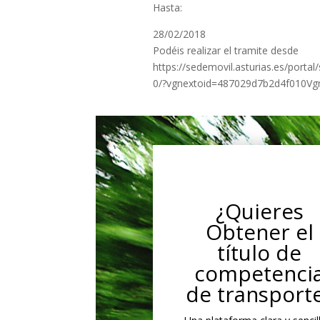
Hasta:
28/02/2018
Podéis realizar el tramite desde
https://sedemovil.asturias.es/port
0/?vgnextoid=487029d7b2d4f010V
¿Quieres
Obtener el
título de
competenci
de transport