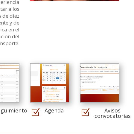
periencia
tar a los
 de diez
nte y de
ca en el
ción del
ansporte.
eguimiento
Agenda
Avisos
Z
Z
convocatorias