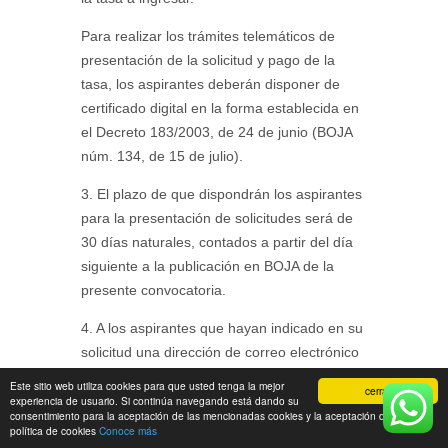
Para realizar los trámites telemáticos de
presentación de la solicitud y pago de la
tasa, los aspirantes deberán disponer de
certificado digital en la forma establecida en
el Decreto 183/2003, de 24 de junio (BOJA
núm. 134, de 15 de julio).
3. El plazo de que dispondrán los aspirantes
para la presentación de solicitudes será de
30 días naturales, contados a partir del día
siguiente a la publicación en BOJA de la
presente convocatoria.
4. A los aspirantes que hayan indicado en su
solicitud una dirección de correo electrónico
o un número de teléfono móvil susceptible
Este sitio web utiliza cookies para que usted tenga la mejor
cerrar
de recibir mensajes cortos SMS, se les
experiencia de usuario. Si continúa navegando está dando su
consentimiento para la aceptación de las mencionadas cookies y la aceptación de nuestra
informará por estos medios de la
política de cookies
Conoce más