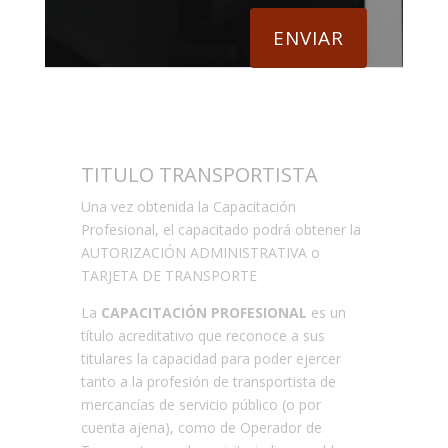
ENVIAR
TITULO TRANSPORTISTA
Una vez obtenida la Capacitación
Profesional, el capacitado podrá obtener la
AUTORIZACIÓN ADMINISTRATIVA o
TARJETA DE TRANSPORTE
La
CAPACITACIÓN PROFESIONAL
es un
título acreditativo que reconoce a sus
titulares la capacidad para poder ejercer
tanto a la profesión de transportista de
mercancías de servicio público (o por
cuenta ajena), como de Operador de