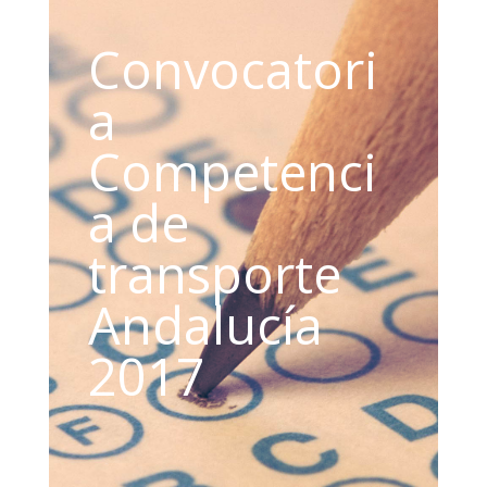
Convocatori
a
Competenci
a de
transporte
Andalucía
2017