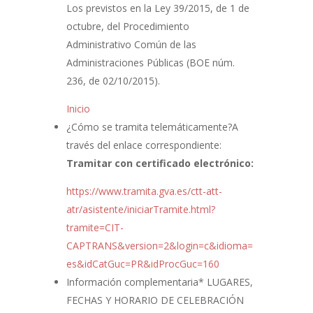
Los previstos en la Ley 39/2015, de 1 de
octubre, del Procedimiento
Administrativo Común de las
Administraciones Públicas (BOE núm.
236, de 02/10/2015).
Inicio
¿Cómo se tramita telemáticamente?
A
través del enlace correspondiente:
Tramitar con certificado electrónico:
https://www.tramita.gva.es/ctt-att-
atr/asistente/iniciarTramite.html?
tramite=CIT-
CAPTRANS&version=2&login=c&idioma=
es&idCatGuc=PR&idProcGuc=160
Información complementaria
* LUGARES,
FECHAS Y HORARIO DE CELEBRACIÓN