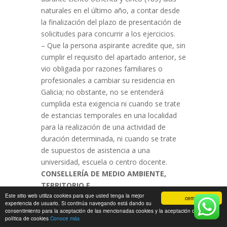
naturales en el último año, a contar desde
la finalización del plazo de presentación de
solicitudes para concurrir a los ejercicios.
– Que la persona aspirante acredite que, sin
cumplir el requisito del apartado anterior, se
vio obligada por razones familiares o
profesionales a cambiar su residencia en
Galicia; no obstante, no se entenderá
cumplida esta exigencia ni cuando se trate
de estancias temporales en una localidad
para la realización de una actividad de
duración determinada, ni cuando se trate
de supuestos de asistencia a una
universidad, escuela o centro docente.
CONSELLERÍA DE MEDIO AMBIENTE,
TERRITORIO E
Este sitio web utiliza cookies para que usted tenga la mejor
INFRAESTRUTURAS
DIRECCION XERAL DE
cerrar
experiencia de usuario. Si continúa navegando está dando su
MOBILIDADE
consentimiento para la aceptación de las mencionadas cookies y la aceptación de nuestra
política de cookies
Conoce más