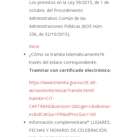
Los previstos en la Ley 39/2015, de 1 de
octubre, del Procedimiento
Administrativo Común de las
Administraciones Públicas (BOE núm.
236, de 02/10/2015).
Inicio
¿Cómo se tramita telemáticamente?
A
través del enlace correspondiente:
Tramitar con certificado electrónico:
https://www.tramita.gva.es/ctt-att-
atr/asistente/iniciarTramite.html?
tramite=CIT-
CAPTRANS&version=2&login=c&idioma=
es&idCatGuc=PR&idProcGuc=160
Información complementaria
* LUGARES,
FECHAS Y HORARIO DE CELEBRACIÓN