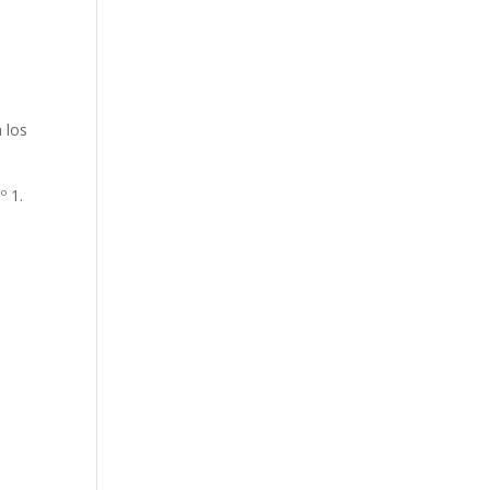
a los
º 1.