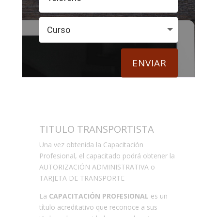
ENVIAR
TITULO TRANSPORTISTA
Una vez obtenida la Capacitación
Profesional, el capacitado podrá obtener la
AUTORIZACIÓN ADMINISTRATIVA o
TARJETA DE TRANSPORTE
La
CAPACITACIÓN PROFESIONAL
es un
título acreditativo que reconoce a sus