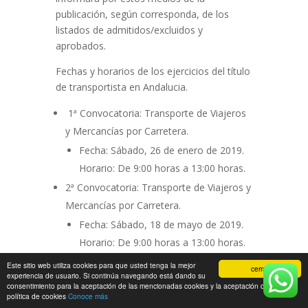
publicación, según corresponda, de los
listados de admitidos/excluidos y
aprobados.
Fechas y horarios de los ejercicios del título
de transportista en Andalucia.
1ª Convocatoria: Transporte de Viajeros
y Mercancías por Carretera.
Fecha: Sábado, 26 de enero de 2019.
Horario: De 9:00 horas a 13:00 horas.
2ª Convocatoria: Transporte de Viajeros y
Mercancías por Carretera.
Fecha: Sábado, 18 de mayo de 2019.
Horario: De 9:00 horas a 13:00 horas.
Este sitio web utiliza cookies para que usted tenga la mejor
cerrar
ALMERÍA: Aulario Núm. III. Universidad de
experiencia de usuario. Si continúa navegando está dando su
consentimiento para la aceptación de las mencionadas cookies y la aceptación de nuestra
Almería La Cañada de San Urbano-Campus
política de cookies
Conoce más