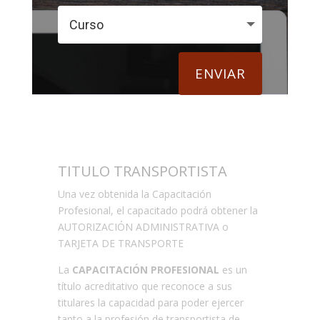
ENVIAR
TITULO TRANSPORTISTA
Una vez obtenida la Capacitación
Profesional, el capacitado podrá obtener la
AUTORIZACIÓN ADMINISTRATIVA o
TARJETA DE TRANSPORTE
La
CAPACITACIÓN PROFESIONAL
es un
título acreditativo que reconoce a sus
titulares la capacidad para poder ejercer
tanto a la profesión de transportista de