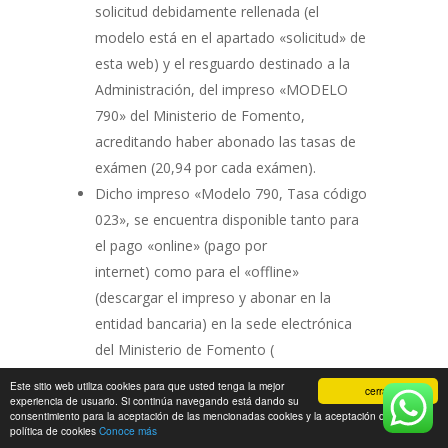
solicitud debidamente rellenada (el
modelo está en el apartado «solicitud» de
esta web) y el resguardo destinado a la
Administración, del impreso «MODELO
790» del Ministerio de Fomento,
acreditando haber abonado las tasas de
exámen (20,94 por cada exámen).
Dicho impreso «Modelo 790, Tasa código
023», se encuentra disponible tanto para
el pago «online» (pago por
internet) como para el «offline»
(descargar el impreso y abonar en la
entidad bancaria) en la sede electrónica
del Ministerio de Fomento (
https://sede.fomento.gob.es/SEDE_ELECT
Este sitio web utiliza cookies para que usted tenga la mejor
cerrar
RONICA/LANG_CASTELLANO/TASAS/AU
experiencia de usuario. Si continúa navegando está dando su
consentimiento para la aceptación de las mencionadas cookies y la aceptación de nuestra
TOLIQUIDABLES/
), debiendo aportar a
política de cookies
Conoce más