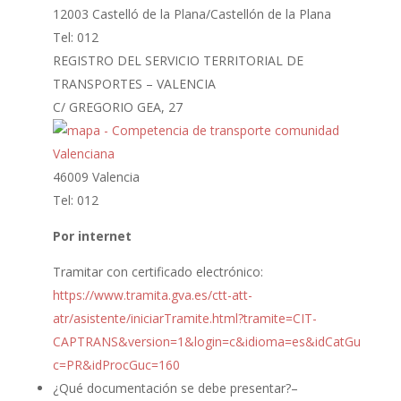
12003 Castelló de la Plana/Castellón de la Plana
Tel: 012
REGISTRO DEL SERVICIO TERRITORIAL DE
TRANSPORTES – VALENCIA
C/ GREGORIO GEA, 27
46009 Valencia
Tel: 012
Por internet
Tramitar con certificado electrónico:
https://www.tramita.gva.es/ctt-att-
atr/asistente/iniciarTramite.html?tramite=CIT-
CAPTRANS&version=1&login=c&idioma=es&idCatGu
c=PR&idProcGuc=160
¿Qué documentación se debe presentar?
–