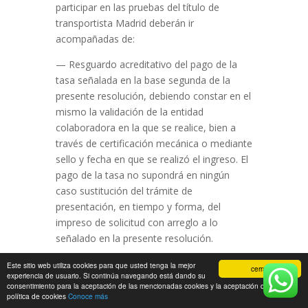
participar en las pruebas del título de
transportista Madrid deberán ir
acompañadas de:
— Resguardo acreditativo del pago de la
tasa señalada en la base segunda de la
presente resolución, debiendo constar en el
mismo la validación de la entidad
colaboradora en la que se realice, bien a
través de certificación mecánica o mediante
sello y fecha en que se realizó el ingreso. El
pago de la tasa no supondrá en ningún
caso sustitución del trámite de
presentación, en tiempo y forma, del
impreso de solicitud con arreglo a lo
señalado en la presente resolución.
— Documento nacional de identidad (DNI)
Este sitio web utiliza cookies para que usted tenga la mejor
cerrar
experiencia de usuario. Si continúa navegando está dando su
o número de identidad de extranjero (NIE)
consentimiento para la aceptación de las mencionadas cookies y la aceptación de nuestra
con domicilio en la Comunidad de Madrid.
política de cookies
Conoce más