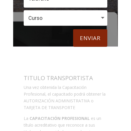
ENVIAR
TITULO TRANSPORTISTA
Una vez obtenida la Capacitación
Profesional, el capacitado podrá obtener la
AUTORIZACIÓN ADMINISTRATIVA o
TARJETA DE TRANSPORTE
La
CAPACITACIÓN PROFESIONAL
es un
título acreditativo que reconoce a sus