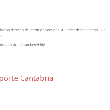
el botón derecho del ratón y seleccione «Guardar destino como…» o
e)
ntos_servicios/tramites/946#
porte Cantabria