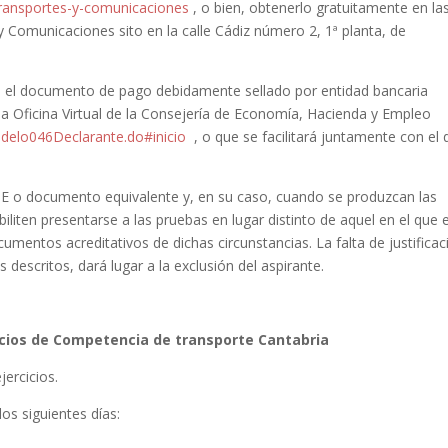
transportes-y-comunicaciones
, o bien, obtenerlo gratuitamente en la
y Comunicaciones sito en la calle Cádiz número 2, 1ª planta, de
d, el documento de pago debidamente sellado por entidad bancaria
la Oficina Virtual de la Consejería de Economía, Hacienda y Empleo
modelo046Declarante.do#inicio
, o que se facilitará juntamente con el 
E o documento equivalente y, en su caso, cuando se produzcan las
iliten presentarse a las pruebas en lugar distinto de aquel en el que e
ocumentos acreditativos de dichas circunstancias. La falta de justificac
 descritos, dará lugar a la exclusión del aspirante.
cicios de Competencia de transporte Cantabria
jercicios.
los siguientes días: