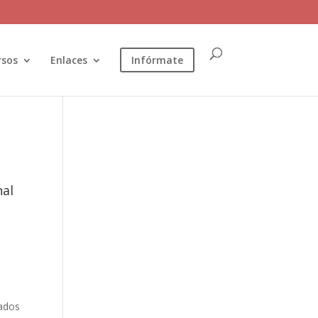
rsos
Enlaces
Infórmate
nal
lados