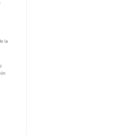
s
de la
l
ión