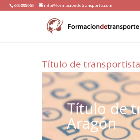
605095065
info@formaciondetransporte.com
Título de transportist
Título de t
Aragón