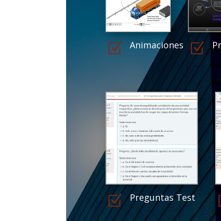
Animaciones
P
Z
Z
Preguntas Test
Z