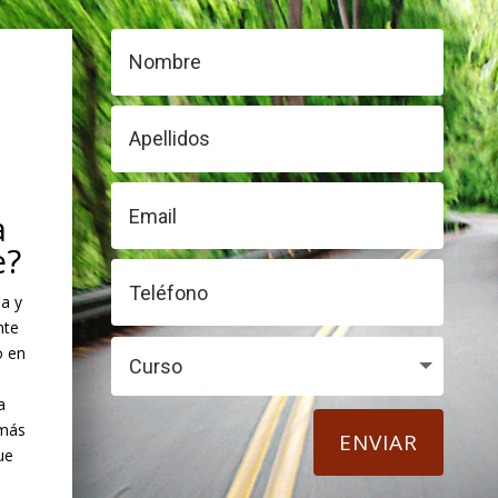
a
e?
la y
nte
o en
a
emás
ENVIAR
ue