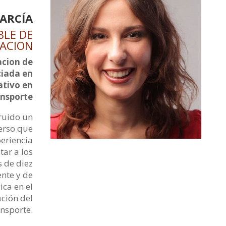
ARCÍA
BLE DE
ACION
acion de
ciada en
ativo en
ansporte
ruido un
erso que
periencia
tar a los
 de diez
nte y de
ca en el
ción del
ansporte.