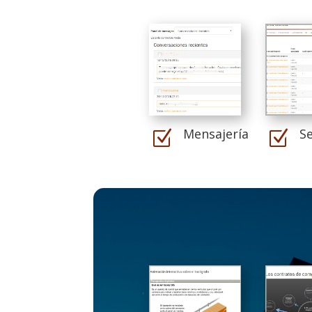
Mensajería
S
Z
Z