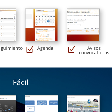
eguimiento
Agenda
Avisos
Z
Z
convocatorias
Fácil