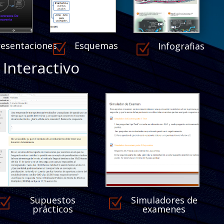
resentaciones
Esquemas
Infografias
Z
Z
Interactivo
Supuestos
Simuladores de
Z
Z
prácticos
examenes