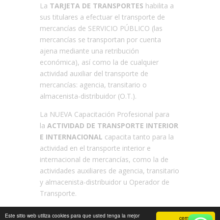
La
TARJETA DE TRANSPORTES
habilita a
sus titulares a efectuar el transporte de
mercancías de SERVICIO PÚBLICO (las
mercancías se transportan por cuenta
ajena mediante una retribución
económica), así como la de cualquier
actividad auxiliar del transporte de
mercancías: agencia, transitario o
almacenista-distribuidor (O.T.).
La NUEVA Capacitación Profesional para
la
ACTIVIDAD DE TRANSPORTE INTERIOR
E INTERNACIONA
L
capacita tanto para la
actividad en el transporte interior e
internacional de mercancías, como la de
actividades auxiliares de agencia, transitario
y almacenista-distribuidor u Operador de
Transporte.
Este sitio web utiliza cookies para que usted tenga la mejor
cerrar