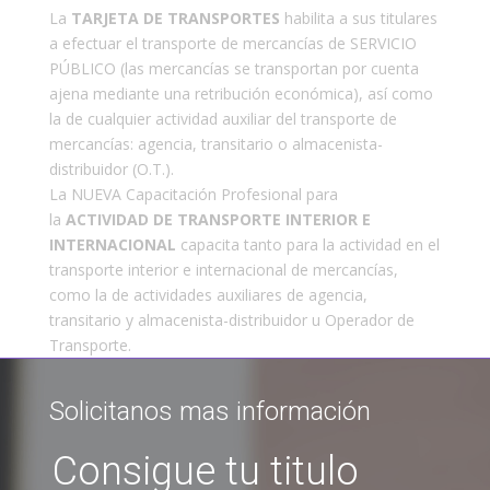
La
TARJETA DE TRANSPORTES
habilita a sus titulares
a efectuar el transporte de mercancías de SERVICIO
PÚBLICO (las mercancías se transportan por cuenta
ajena mediante una retribución económica), así como
la de cualquier actividad auxiliar del transporte de
mercancías: agencia, transitario o almacenista-
distribuidor (O.T.).
La NUEVA Capacitación Profesional para
la
ACTIVIDAD DE TRANSPORTE INTERIOR E
INTERNACIONA
L
capacita tanto para la actividad en el
transporte interior e internacional de mercancías,
como la de actividades auxiliares de agencia,
transitario y almacenista-distribuidor u Operador de
Transporte.
Solicitanos mas información
Consigue tu titulo