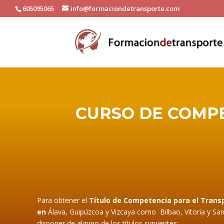
605095065
info@formaciondetransporte.com
CURSO DE COMP
Para obtener el
Título de Competencia para el Trans
en
Álava
,
Guipúzcoa
y
Vizcaya
como
Bilbao
,
Vitoria
y
San
disponer de alguno de los títulos siguientes: