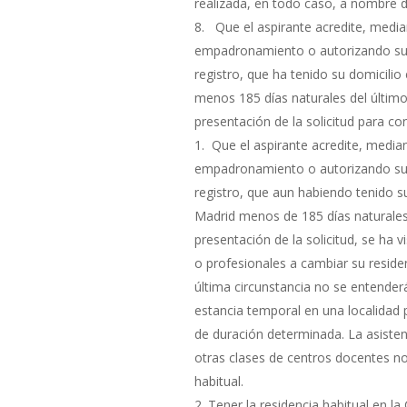
realizada, en todo caso, a nombre d
Que el aspirante acredite, median
empadronamiento o autorizando su 
registro, que ha tenido su domicili
menos 185 días naturales del último
presentación de la solicitud para conc
Que el aspirante acredite, median
empadronamiento o autorizando su 
registro, que aun habiendo tenido s
Madrid menos de 185 días naturales 
presentación de la solicitud, se ha 
o profesionales a cambiar su reside
última circunstancia no se entender
estancia temporal en una localidad p
de duración determinada. La asisten
otras clases de centros docentes no 
habitual.
Tener la residencia habitual en l