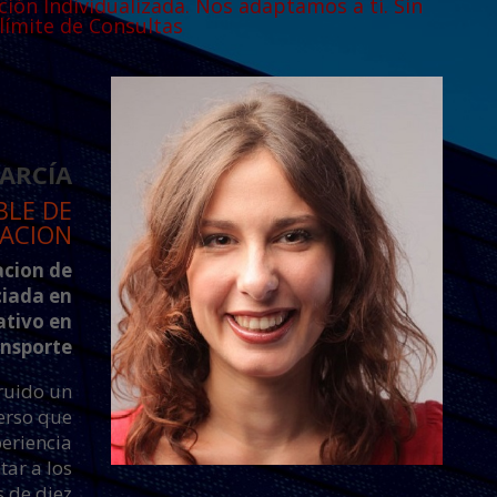
ción Individualizada. Nos adaptamos a tí. Sin
límite de Consultas
ARCÍA
BLE DE
ACION
acion de
ciada en
ativo en
ansporte
ruido un
erso que
periencia
tar a los
 de diez