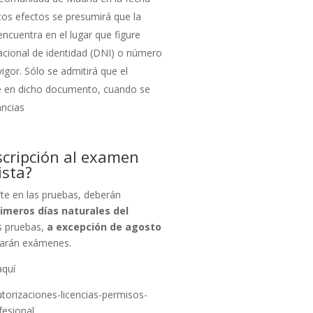
stos efectos se presumirá que la
encuentra en el lugar que figure
cional de identidad (DNI) o número
igor. Sólo se admitirá que el
ece en dicho documento, cuando se
ancias
scripción al examen
ista?
te en las pruebas, deberán
rimeros días naturales del
as pruebas,
a excepción de agosto
zarán exámenes.
aquí
torizaciones-licencias-permisos-
fesional