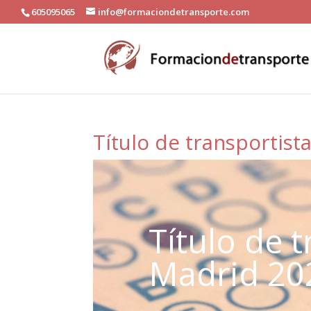
605095065
info@formaciondetransporte.com
Título de transportis
Título de t
Madrid 20