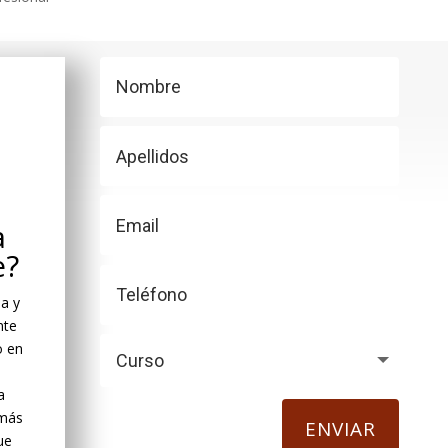
a
e?
la y
nte
o en
a
emás
ENVIAR
ue