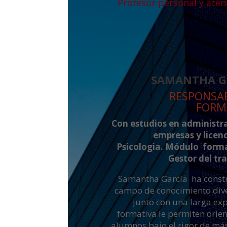
Profesor personal y aten
SAMANTHA G
RESPONSA
FORM
Con estudios en administr
empresas y licen
Psicologia. Módulo form
Gestor del tr
Samantha García ha const
campo de conocimiento div
junto con una larga ex
formativa le permiten orien
alumnos bajo el rigor de más